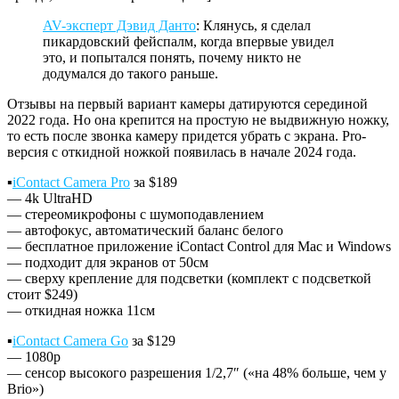
AV-эксперт Дэвид Данто
: Клянусь, я сделал
пикардовский фейспалм, когда впервые увидел
это, и попытался понять, почему никто не
додумался до такого раньше.
Отзывы на первый вариант камеры датируются серединой
2022 года. Но она крепится на простую не выдвижную ножку,
то есть после звонка камеру придется убрать с экрана. Pro-
версия с откидной ножкой появилась в начале 2024 года.
▪️
iContact Camera Pro
за $189
— 4k UltraHD
— стереомикрофоны с шумоподавлением
— автофокус, автоматический баланс белого
— бесплатное приложение iContact Control для Mac и Windows
— подходит для экранов от 50см
— сверху крепление для подсветки (комплект с подсветкой
стоит $249)
— откидная ножка 11см
▪️
iContact Camera Go
за $129
— 1080p
— сенсор высокого разрешения 1/2,7″ («на 48% больше, чем у
Brio»)