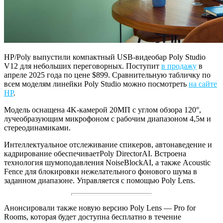
HP/Poly выпустили компактный USB-видеобар Poly Studio
V12 для небольших переговорных. Поступит
в продажу
в
апреле 2025 года по цене $899. Сравнительную табличку по
всем моделям линейки Poly Studio можно посмотреть
на сайте
HP
.
Модель оснащена 4K-камерой 20МП с углом обзора 120°,
лучеобразующим микрофоном с рабочим диапазоном 4,5м и
стереодинамиками.
Интеллектуальное отслеживание спикеров, автонаведение и
кадрирование обеспечиваетPoly DirectorAI. Встроена
технология шумоподавления NoiseBlockAI, а также Acoustic
Fence для блокировки нежелательного фонового шума в
заданном диапазоне. Управляется с помощью Poly Lens.
Анонсировали также новую версию Poly Lens — Pro for
Rooms, которая будет доступна бесплатно в течение