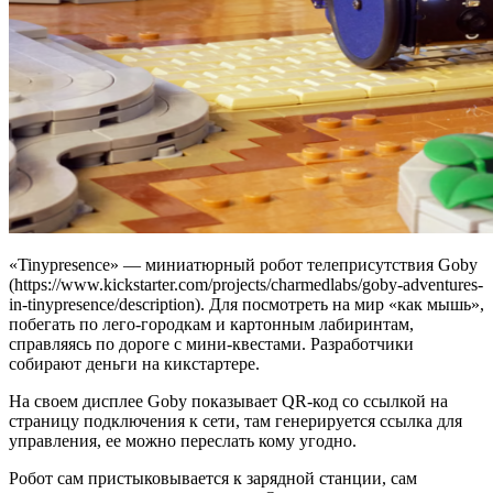
«Tinypresence» — миниатюрный робот телеприсутствия Goby
(https://www.kickstarter.com/projects/charmedlabs/goby-adventures-
in-tinypresence/description). Для посмотреть на мир «как мышь»,
побегать по лего-городкам и картонным лабиринтам,
справляясь по дороге с мини-квестами. Разработчики
собирают деньги на кикстартере.
На своем дисплее Goby показывает QR-код со ссылкой на
страницу подключения к сети, там генерируется ссылка для
управления, ее можно переслать кому угодно.
Робот сам пристыковывается к зарядной станции, сам