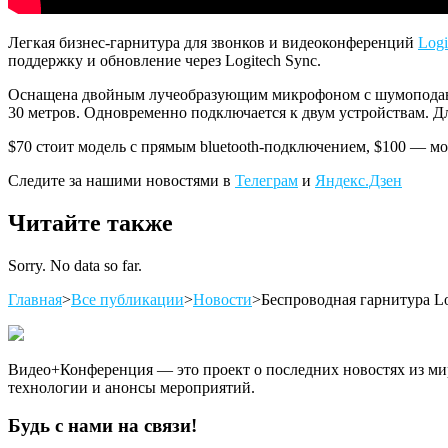
Легкая бизнес-гарнитура для звонков и видеоконференций
Logi
поддержку и обновление через Logitech Sync.
Оснащена двойным лучеобразующим микрофоном с шумоподавлен
30 метров. Одновременно подключается к двум устройствам. Дл
$70 стоит модель с прямым bluetooth-подключением, $100 — м
Следите за нашими новостями в
Телеграм
и
Яндекс.Дзен
Читайте также
Sorry. No data so far.
Главная
>
Все публикации
>
Новости
>
Беспроводная гарнитура Lo
Видео+Конференция — это проект о последних новостях из мир
технологии и анонсы мероприятий.
Будь с нами на связи!