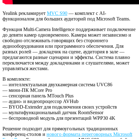
Yealink рекламирует
MVC S90
— комплект с AI-
функционалом для больших аудиторий под Microsoft Teams.
Функция Multi-Camera Intelligence поддерживает подключение
до девяти камер одновременно. Камера может независимо и
свободно отслеживать говорящих без стороннего
аудиооборудования или программного обеспечения. Для
разных ролей — докладчик на сцене, аудитория в зале —
предлагаются разные сценарии и эффекты. Система плавно
переключается между докладчиками и слушателями, может
управляться жестами.
В комплекте:
— интеллектуальная двухкамерная система UVC86
— мини-ПК MCore Pro
— сенсорная панель MTouch Plus
— аудио- и видеопроцессор AVHub
— BYOD-Extender для подключения своих устройств
— мультифункциональный датчик RoomSensor
— беспроводной модуль для презентаций WPP30 4K
Решение подходит для прямоугольных традиционных
конференц-столов и
нового формата переговорных Microsoft