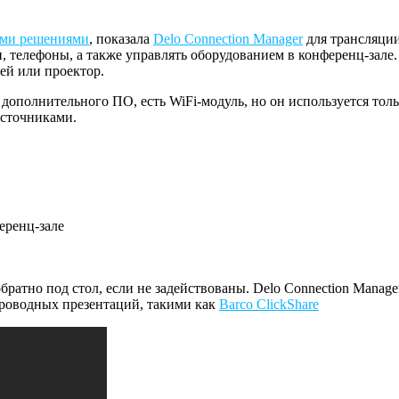
ыми решениями
, показала
Delo Connection Manager
для трансляции
 телефоны, а также управлять оборудованием в конференц-зале.
ей или проектор.
ополнительного ПО, есть WiFi-модуль, но он используется толь
источниками.
еренц-зале
обратно под стол, если не задействованы. Delo Connection Mana
проводных презентаций, такими как
Barco ClickShare