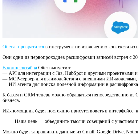
Otter.ai
превратился
в инструмент по извлечению контекста из 
Они одни из первопроходцев расшифровки записей встреч с 201
В конце октября
Otter выпустил:
— API для интеграции с Jira, HubSpot и другими проектными
— MCP‑сервер для взаимодействия с внешними ИИ‑моделями, в 
— ИИ-агента для поиска полезной информации в расшифровках
К базам и CRM теперь можно обращаться непосредственно из Ot
бизнеса.
ИИ-помощник будет постоянно присутствовать в интерфейсе, 
Наша цель — объединить тысячи совещаний с участием т
Можно будет запрашивать данные из Gmail, Google Drive, Notion,