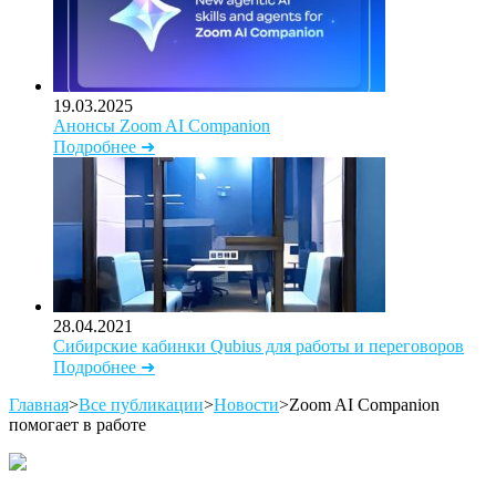
19.03.2025
Анонсы Zoom AI Companion
Подробнее ➜
28.04.2021
Сибирские кабинки Qubius для работы и переговоров
Подробнее ➜
Главная
>
Все публикации
>
Новости
>
Zoom AI Companion
помогает в работе