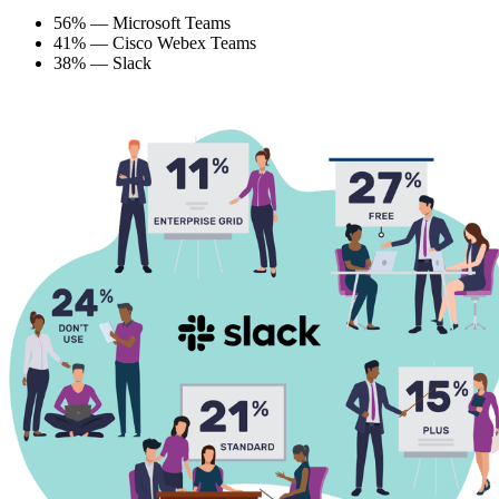
56% — Microsoft Teams
41% — Cisco Webex Teams
38% — Slack