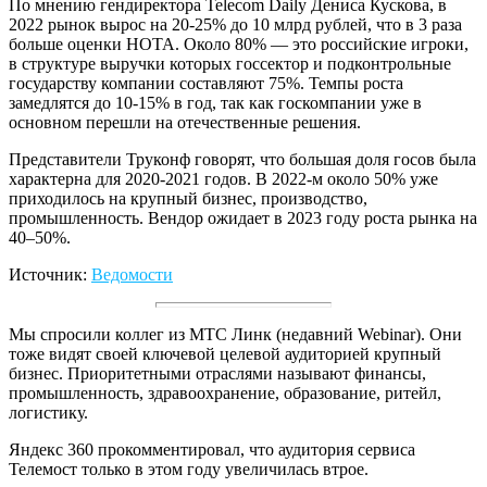
По мнению гендиректора Telecom Daily Дениса Кускова, в
2022 рынок вырос на 20-25% до 10 млрд рублей, что в 3 раза
больше оценки НОТА. Около 80% — это российские игроки,
в структуре выручки которых госсектор и подконтрольные
государству компании составляют 75%. Темпы роста
замедлятся до 10-15% в год, так как госкомпании уже в
основном перешли на отечественные решения.
Представители Труконф говорят, что большая доля госов была
характерна для 2020-2021 годов. В 2022-м около 50% уже
приходилось на крупный бизнес, производство,
промышленность. Вендор ожидает в 2023 году роста рынка на
40–50%.
Источник:
Ведомости
Мы спросили коллег из МТС Линк (недавний Webinar). Они
тоже видят своей ключевой целевой аудиторией крупный
бизнес. Приоритетными отраслями называют финансы,
промышленность, здравоохранение, образование, ритейл,
логистику.
Яндекс 360 прокомментировал, что аудитория сервиса
Телемост только в этом году увеличилась втрое.