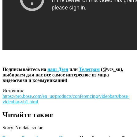
Подписывайтесь на
наш Дзен
или
Телеграм
(@vcs_su),
выбираем для вас все самое интересное из мира
видеосвязи и коммуникаций!
Источник:
https://pro.bose.com/en_us/products/conferencing/videobars/bose-
videobar-vb1.html
Читайте также
Sorry. No data so far.