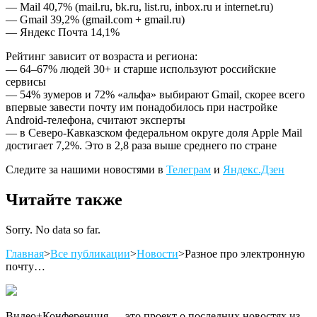
— Mail 40,7% (mail.ru, bk.ru, list.ru, inbox.ru и internet.ru)
— Gmail 39,2% (gmail.com + gmail.ru)
— Яндекс Почта 14,1%
Рейтинг зависит от возраста и региона:
— 64–67% людей 30+ и старше используют российские
сервисы
— 54% зумеров и 72% «альфа» выбирают Gmail, скорее всего
впервые завести почту им понадобилось при настройке
Android-телефона, считают эксперты
— в Северо-Кавказском федеральном округе доля Apple Mail
достигает 7,2%. Это в 2,8 раза выше среднего по стране
Следите за нашими новостями в
Телеграм
и
Яндекс.Дзен
Читайте также
Sorry. No data so far.
Главная
>
Все публикации
>
Новости
>
Разное про электронную
почту…
Видео+Конференция — это проект о последних новостях из