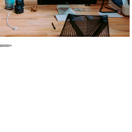
пании»