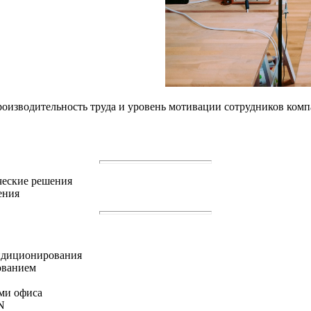
оизводительность труда и уровень мотивации сотрудников ком
ческие решения
ения
ондиционирования
ованием
ами офиса
N