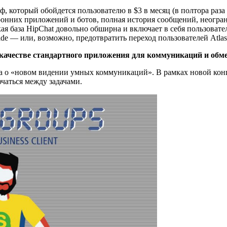
иф, который обойдется пользователю в $3 в месяц (в полтора раз
нних приложений и ботов, полная история сообщений, неограни
база HipChat довольно обширна и включает в себя пользователей д
tride — или, возможно, предотвратить переход пользователей Atl
s в качестве стандартного приложения для коммуникаций и обм
ла о «новом видении умных коммуникаций». В рамках новой кон
ючаться между задачами.