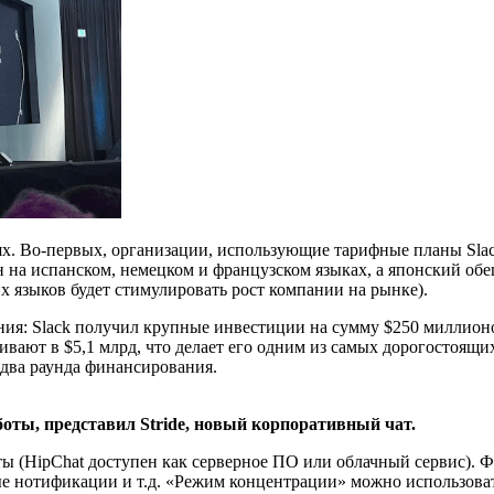
х. Во-первых, организации, использующие тарифные планы Slack 
н на испанском, немецком и французском языках, а японский обе
х языков будет стимулировать рост компании на рынке).
ия: Slack получил крупные инвестиции на сумму $250 миллионо
ивают в $5,1 млрд, что делает его одним из самых дорогостоящи
 два раунда финансирования.
аботы, представил Stride, новый корпоративный чат.
 (HipChat доступен как серверное ПО или облачный сервис). Фун
 нотификации и т.д. «Режим концентрации» можно использовать