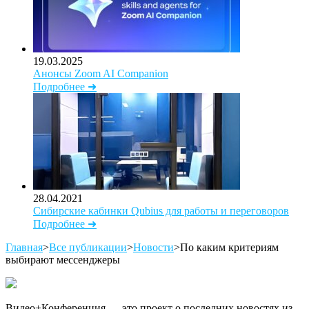
19.03.2025
Анонсы Zoom AI Companion
Подробнее ➜
28.04.2021
Сибирские кабинки Qubius для работы и переговоров
Подробнее ➜
Главная
>
Все публикации
>
Новости
>
По каким критериям
выбирают мессенджеры
Видео+Конференция — это проект о последних новостях из