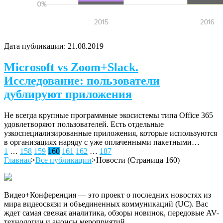
Дата публикации:
21.08.2019
Microsoft vs Zoom+Slack.
Исследование: пользователи
дублируют приложения
Не всегда крупные программные экосистемы типа Office 365
удовлетворяют пользователей. Есть отдельные
узкоспециализированные приложения, которые используются
в организациях наряду с уже оплаченными пакетными…
Posts
1
…
158
159
160
161
162
…
187
Главная
>
Все публикации
>
Новости
(Страница 160)
pagination
Видео+Конференция — это проект о последних новостях из
мира видеосвязи и объединенных коммуникаций (UC). Вас
ждет самая свежая аналитика, обзоры новинок, передовые AV-
технологии и анонсы мероприятий.