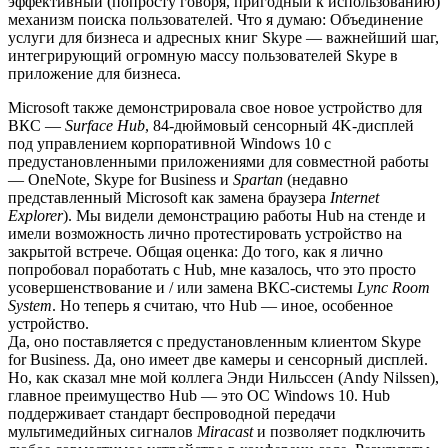
эффективный (попросту говоря, пригодный к использованию)
механизм поиска пользователей. Что я думаю: Объединение
услуги для бизнеса и адресных книг Skype — важнейший шаг,
интегрирующий огромную массу пользователей Skype в
приложение для бизнеса.
Microsoft также демонстрировала свое новое устройство для
ВКС —
Surface Hub
, 84-дюймовый сенсорный 4K-дисплей
под управлением корпоративной Windows 10 с
предустановленными приложениями для совместной работы
— OneNote, Skype for Business и
Spartan
(недавно
представленный Microsoft как замена браузера
Internet
Explorer
). Мы видели демонстрацию работы Hub на стенде и
имели возможность лично протестировать устройство на
закрытой встрече. Общая оценка: До того, как я лично
попробовал поработать с Hub, мне казалось, что это просто
усовершенствование и / или замена ВКС-системы
Lync Room
System
. Но теперь я считаю, что Hub — иное, особенное
устройство.
Да, оно поставляется с предустановленным клиентом Skype
for Business. Да, оно имеет две камеры и сенсорный дисплей.
Но, как сказал мне мой коллега Энди Нильссен (Andy Nilssen),
главное преимущество Hub — это ОС Windows 10. Hub
поддерживает стандарт беспроводной передачи
мультимедийных сигналов
Miracast
и позволяет подключить