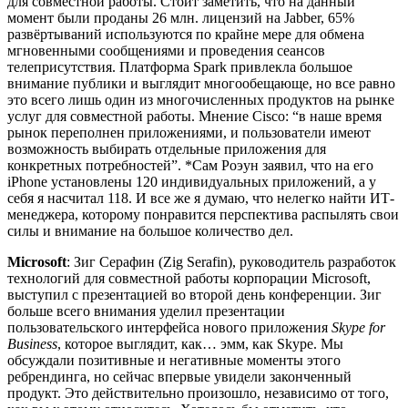
для совместной работы. Стоит заметить, что на данный
момент были проданы 26 млн. лицензий на Jabber, 65%
развёртываний используются по крайне мере для обмена
мгновенными сообщениями и проведения сеансов
телеприсутствия. Платформа Spark привлекла большое
внимание публики и выглядит многообещающе, но все равно
это всего лишь один из многочисленных продуктов на рынке
услуг для совместной работы. Мнение Cisco: “в наше время
рынок переполнен приложениями, и пользователи имеют
возможность выбирать отдельные приложения для
конкретных потребностей”. *Сам Роэун заявил, что на его
iPhone установлены 120 индивидуальных приложений, а у
себя я насчитал 118. И все же я думаю, что нелегко найти ИТ-
менеджера, которому понравится перспектива распылять свои
силы и внимание на большое количество дел.
Microsoft
: Зиг Серафин (Zig Serafin), руководитель разработок
технологий для совместной работы корпорации Microsoft,
выступил с презентацией во второй день конференции. Зиг
больше всего внимания уделил презентации
пользовательского интерфейса нового приложения
Skype for
Business
, которое выглядит, как… эмм, как Skype. Мы
обсуждали позитивные и негативные моменты этого
ребрендинга, но сейчас впервые увидели законченный
продукт. Это действительно произошло, независимо от того,