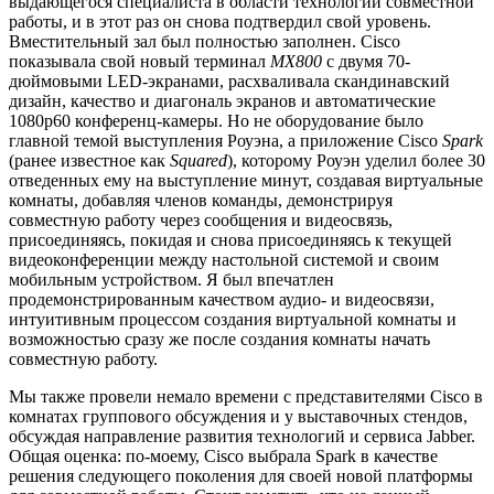
выдающегося специалиста в области технологий совместной
работы, и в этот раз он снова подтвердил свой уровень.
Вместительный зал был полностью заполнен. Cisco
показывала свой новый терминал
MX800
с двумя 70-
дюймовыми LED-экранами, расхваливала скандинавский
дизайн, качество и диагональ экранов и автоматические
1080p60 конференц-камеры. Но не оборудование было
главной темой выступления Роуэна, а приложение Cisco
Spark
(ранее известное как
Squared
), которому Роуэн уделил более 30
отведенных ему на выступление минут, создавая виртуальные
комнаты, добавляя членов команды, демонстрируя
совместную работу через сообщения и видеосвязь,
присоединяясь, покидая и снова присоединяясь к текущей
видеоконференции между настольной системой и своим
мобильным устройством. Я был впечатлен
продемонстрированным качеством аудио- и видеосвязи,
интуитивным процессом создания виртуальной комнаты и
возможностью сразу же после создания комнаты начать
совместную работу.
Мы также провели немало времени с представителями Cisco в
комнатах группового обсуждения и у выставочных стендов,
обсуждая направление развития технологий и сервиса Jabber.
Общая оценка: по-моему, Cisco выбрала Spark в качестве
решения следующего поколения для своей новой платформы