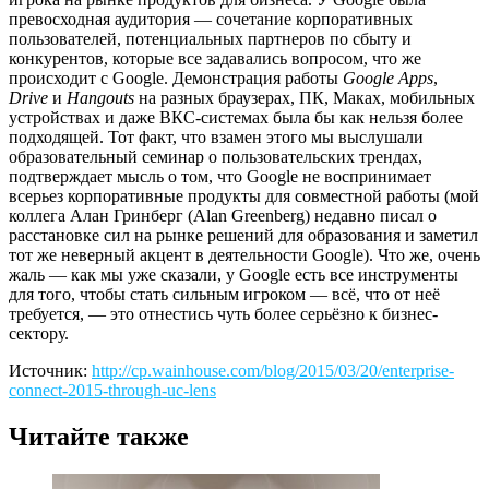
превосходная аудитория — сочетание корпоративных
пользователей, потенциальных партнеров по сбыту и
конкурентов, которые все задавались вопросом, что же
происходит с Google. Демонстрация работы
Google Apps
,
Drive
и
Hangouts
на разных браузерах, ПК, Маках, мобильных
устройствах и даже ВКС-системах была бы как нельзя более
подходящей. Тот факт, что взамен этого мы выслушали
образовательный семинар о пользовательских трендах,
подтверждает мысль о том, что Google не воспринимает
всерьез корпоративные продукты для совместной работы (мой
коллега Алан Гринберг (Alan Greenberg) недавно писал о
расстановке сил на рынке решений для образования и заметил
тот же неверный акцент в деятельности Google). Что же, очень
жаль — как мы уже сказали, у Google есть все инструменты
для того, чтобы стать сильным игроком — всё, что от неё
требуется, — это отнестись чуть более серьёзно к бизнес-
сектору.
Источник:
http://cp.wainhouse.com/blog/2015/03/20/enterprise-
connect-2015-through-uc-lens
Читайте также