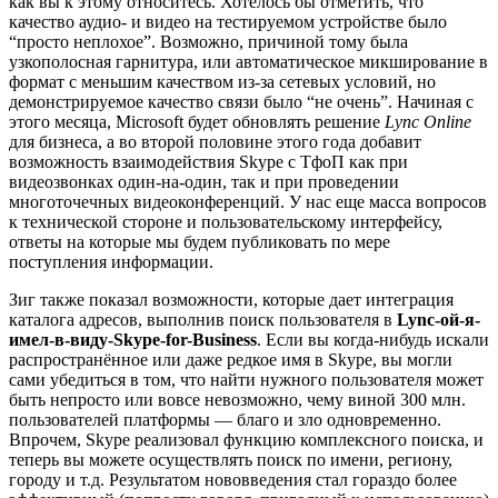
как вы к этому относитесь. Хотелось бы отметить, что
качество аудио- и видео на тестируемом устройстве было
“просто неплохое”. Возможно, причиной тому была
узкополосная гарнитура, или автоматическое микширование в
формат с меньшим качеством из-за сетевых условий, но
демонстрируемое качество связи было “не очень”. Начиная с
этого месяца, Microsoft будет обновлять решение
Lync Online
для бизнеса, а во второй половине этого года добавит
возможность взаимодействия Skype с ТфоП как при
видеозвонках один-на-один, так и при проведении
многоточечных видеоконференций. У нас еще масса вопросов
к технической стороне и пользовательскому интерфейсу,
ответы на которые мы будем публиковать по мере
поступления информации.
Зиг также показал возможности, которые дает интеграция
каталога адресов, выполнив поиск пользователя в
Lync-ой-я-
имел-в-виду-Skype-for-Business
. Если вы когда-нибудь искали
распространённое или даже редкое имя в Skype, вы могли
сами убедиться в том, что найти нужного пользователя может
быть непросто или вовсе невозможно, чему виной 300 млн.
пользователей платформы — благо и зло одновременно.
Впрочем, Skype реализовал функцию комплексного поиска, и
теперь вы можете осуществлять поиск по имени, региону,
городу и т.д. Результатом нововведения стал гораздо более