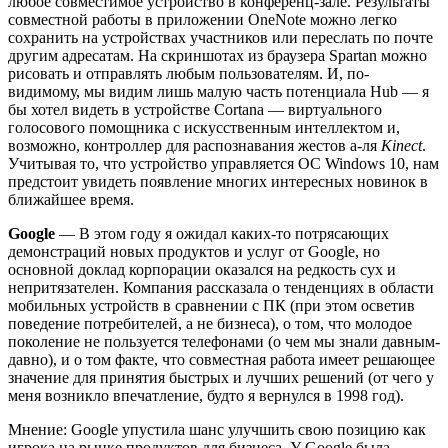
любое совместимое устройство в конференц-зале. Результаты
совместной работы в приложении OneNote можно легко
сохранить на устройствах участников или переслать по почте
другим адресатам. На скриншотах из браузера Spartan можно
рисовать и отправлять любым пользователям. И, по-
видимому, мы видим лишь малую часть потенциала Hub — я
бы хотел видеть в устройстве Cortana — виртуального
голосового помощника с искусственным интеллектом и,
возможно, контроллер для распознавания жестов а-ля
Kinect
.
Учитывая то, что устройство управляется ОС Windows 10, нам
предстоит увидеть появление многих интересных новинок в
ближайшее время.
Google
— В этом году я ожидал каких-то потрясающих
демонстраций новых продуктов и услуг от Google, но
основной доклад корпорации оказался на редкость сух и
непритязателен. Компания рассказала о тенденциях в области
мобильных устройств в сравнении с ПК (при этом осветив
поведение потребителей, а не бизнеса), о том, что молодое
поколение не пользуется телефонами (о чем мы знали давным-
давно), и о том факте, что совместная работа имеет решающее
значение для принятия быстрых и лучших решений (от чего у
меня возникло впечатление, будто я вернулся в 1998 год).
Мнение: Google упустила шанс улучшить свою позицию как
игрока на рынке продуктов для бизнеса. У Google была