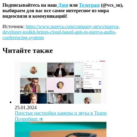
Подписывайтесь на наш
Дзен
или
Телеграм
(@vcs_su),
выбираем для вас все самое интересное из мира
видеосвязи и коммуникаций!
Источник:
https://www.nureva.com/company-news/nureva-
developer-toolkit-brings-cloud-based-apis-to-nureva-audio-
conferencing-systems
Читайте также
25.01.2024
Простые настройки камеры и звука в Teams
Подробнее ➜