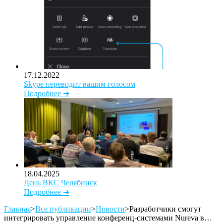
17.12.2022
Skype переводит вашим голосом
Подробнее ➜
18.04.2025
День ВКС Челябинск
Подробнее ➜
Главная
>
Все публикации
>
Новости
>
Разработчики смогут
интегрировать управление конференц-системами Nureva в…