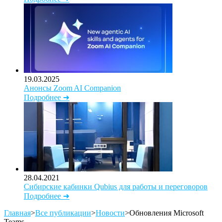
19.03.2025
Анонсы Zoom AI Companion
Подробнее ➜
28.04.2021
Сибирские кабинки Qubius для работы и переговоров
Подробнее ➜
Главная
>
Все публикации
>
Новости
>
Обновления Microsoft
Teams