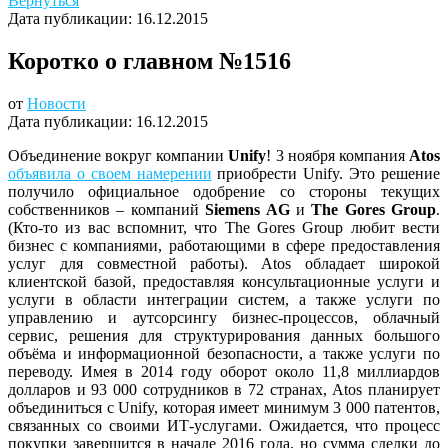
Вернуться
Дата публикации:
16.12.2015
Коротко о главном №1516
от
Новости
Дата публикации:
16.12.2015
Объединение вокруг компании
Unify
! 3 ноября компания
Atos
объявила о своем намерении
приобрести Unify. Это решение
получило официальное одобрение со стороны текущих
собственников – компаний
Siemens AG
и
The Gores Group
.
(Кто-то из вас вспомнит, что The Gores Group любит вести
бизнес с компаниями, работающими в сфере предоставления
услуг для совместной работы). Atos обладает широкой
клиентской базой, предоставляя консультационные услуги и
услуги в области интеграции систем, а также услуги по
управлению и аутсорсингу бизнес-процессов, облачный
сервис, решения для структурирования данных большого
объёма и информационной безопасности, а также услуги по
переводу. Имея в 2014 году оборот около 11,8 миллиардов
долларов и 93 000 сотрудников в 72 странах, Atos планирует
объединиться с Unify, которая имеет минимум 3 000 патентов,
связанных со своими ИТ-услугами. Ожидается, что процесс
покупки завершится в начале 2016 года, но сумма сделки до