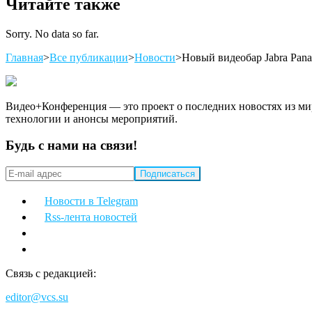
Читайте также
Sorry. No data so far.
Главная
>
Все публикации
>
Новости
>
Новый видеобар Jabra Pan
Видео+Конференция — это проект о последних новостях из мир
технологии и анонсы мероприятий.
Будь с нами на связи!
Новости в Telegram
Rss-лента новостей
Связь с редакцией:
editor@vcs.su