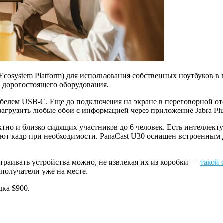
e Ecosystem Platform) для использования собственных ноутбуков
у дорогостоящего оборудования.
белем USB-C. Еще до подключения на экране в переговорной ото
агрузить любые обои с информацией через приложение Jabra Plu
актно и близко сидящих участников до 6 человек. Есть интелле
ают кадр при необходимости. PanaCast U30 оснащен встроенны
раивать устройства можно, не извлекая их из коробки —
такой 
 получатели уже на месте.
дка $900.