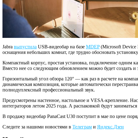
Jabra
выпустила
USB-видеобар на базе
MDEP
(Microsoft Devic
оснащения небольших комнат, где трудно обосновать установк
Компактный корпус, простая установка, подключение одним ка
Вместо нее со следующим обновлением можно будет создать и з
Горизонтальный угол обзора 120° — как раз в расчете на комп
динамическая композиция, которые автоматически перестраив
полнодуплексный профессиональный звук.
Предусмотрены настенное, настольное и VESA-крепление. Наст
интеграторов летом 2025 года. А распаковкой будут заниматься
В продажу видеобар PanaCast U30 поступит в мае по цене поря
Следите за нашими новостями в
Телеграм
и
Яндекс.Дзен