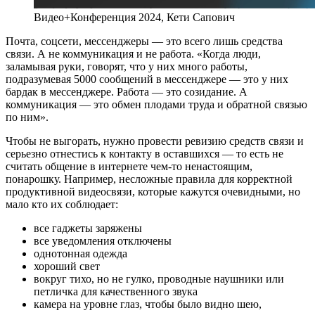
Видео+Конференция 2024, Кети Сапович
Почта, соцсети, мессенджеры — это всего лишь средства
связи. А не коммуникация и не работа. «Когда люди,
заламывая руки, говорят, что у них много работы,
подразумевая 5000 сообщений в мессенджере — это у них
бардак в мессенджере. Работа — это созидание. А
коммуникация — это обмен плодами труда и обратной связью
по ним».
Чтобы не выгорать, нужно провести ревизию средств связи и
серьезно отнестись к контакту в оставшихся — то есть не
считать общение в интернете чем-то ненастоящим,
понарошку. Например, несложные правила для корректной
продуктивной видеосвязи, которые кажутся очевидными, но
мало кто их соблюдает:
все гаджеты заряжены
все уведомления отключены
однотонная одежда
хороший свет
вокруг тихо, но не гулко, проводные наушники или
петличка для качественного звука
камера на уровне глаз, чтобы было видно шею,