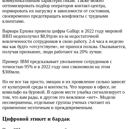
коммуникативным характеристикам. Также можно
оптимизировать подбор операторов контакт-центра,
нормировать их нагрузку в зависимости от состояния,
своевременно предотвращать конфликты с трудными
клиентами.
Варвара Ерхова привела цифры Gallup: в 2022 году мировой
ВВП недополучил $8,9трлн из-за недостаточной
вовлеченности сотрудников в свою работу. 2-4 часа в неделю
мы как будто «отсутствуем», не принося пользы. Оказывается,
получая признание, люди работают на 20% лучше.
Пример: IBM предсказывает увольнение сотрудников с
точностью 95% и в 2022 году они сэкономили на этом
$300млн.
Но не все так просто, эмоции и их проявление сильно зависят
от культурной среды и контекста. Что хорошо в офисе, не
комильфо на буровой. В одном месте улыбка сигнализирует о
том, что вам рады, в другом это вежливое «нет». Модели
несовершенны, отдельные группы ученых считают их
применение неэтичным и преждевременным.
Цифровой этикет и бардак