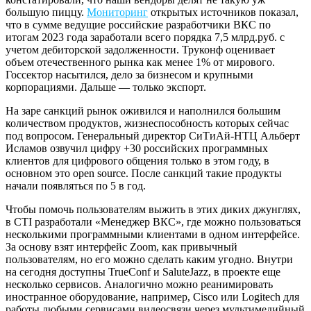
большую пиццу.
Мониторинг
открытых источников показал,
что в сумме ведущие российские разработчики ВКС по
итогам 2023 года заработали всего порядка 7,5 млрд.руб. с
учетом дебиторской задолженности. Труконф оценивает
объем отечественного рынка как менее 1% от мирового.
Госсектор насытился, дело за бизнесом и крупными
корпорациями. Дальше — только экспорт.
На заре санкций рынок оживился и наполнился большим
количеством продуктов, жизнеспособность которых сейчас
под вопросом. Генеральный директор СиТиАй-НТЦ Альберт
Исламов озвучил цифру +30 российских программных
клиентов для цифрового общения только в этом году, в
основном это open source. После санкций такие продукты
начали появляться по 5 в год.
Чтобы помочь пользователям выжить в этих диких джунглях,
в CTI разработали «Менеджер ВКС», где можно пользоваться
несколькими программными клиентами в одном интерфейсе.
За основу взят интерфейс Zoom, как привычный
пользователям, но его можно сделать каким угодно. Внутри
на сегодня доступны TrueConf и SaluteJazz, в проекте еще
несколько сервисов. Аналогично можно реанимировать
иностранное оборудование, например, Cisco или Logitech для
работы любыми сервисами видеосвязи через мультимедийный