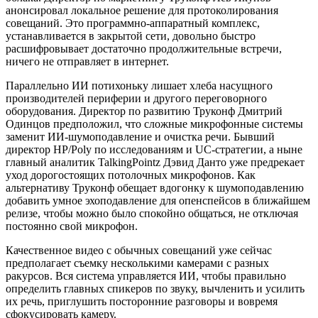
анонсировал локальное решение для протоколирования
совещаний. Это программно-аппаратный комплекс,
устанавливается в закрытой сети, довольно быстро
расшифровывает достаточно продолжительные встречи,
ничего не отправляет в интернет.
Параллельно ИИ потихоньку лишает хлеба насущного
производителей периферии и другого переговорного
оборудования. Директор по развитию Труконф Дмитрий
Одинцов предположил, что сложные микрофонные системы
заменит ИИ-шумоподавление и очистка речи. Бывший
директор HP/Poly по исследованиям и UC-стратегии, а ныне
главный аналитик TalkingPointz Дэвид Данто уже предрекает
уход дорогостоящих потолочных микрофонов. Как
альтернативу Труконф обещает вдогонку к шумоподавлению
добавить умное эхоподавление для опенспейсов в ближайшем
релизе, чтобы можно было спокойно общаться, не отключая
постоянно свой микрофон.
Качественное видео с обычных совещаний уже сейчас
предполагает съемку несколькими камерами с разных
ракурсов. Вся система управляется ИИ, чтобы правильно
определить главных спикеров по звуку, вычленить и усилить
их речь, приглушить посторонние разговоры и вовремя
сфокусировать камеру.