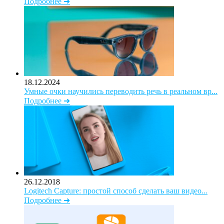
Подробнее ➜
18.12.2024
Умные очки научились переводить речь в реальном вр...
Подробнее ➜
26.12.2018
Logitech Capture: простой способ сделать ваш видео...
Подробнее ➜