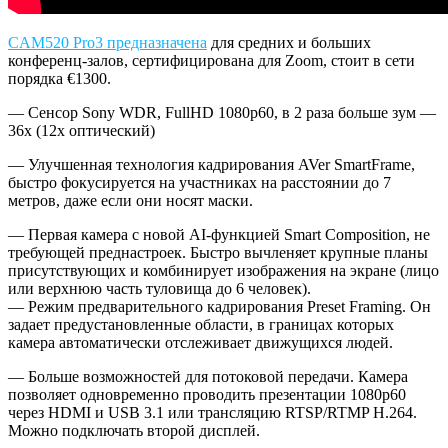
CAM520 Pro3 предназначена
для средних и больших
конференц-залов, сертифицирована для Zoom, стоит в сети
порядка €1300.
— Сенсор Sony WDR, FullHD 1080p60, в 2 раза больше зум —
36х (12х оптический)
— Улучшенная технология кадрирования AVer SmartFrame,
быстро фокусируется на участниках на расстоянии до 7
метров, даже если они носят маски.
— Первая камера с новой AI-функцией Smart Composition, не
требующей преднастроек. Быстро вычленяет крупные планы
присутствующих и комбинирует изображения на экране (лицо
или верхнюю часть туловища до 6 человек).
— Режим предварительного кадрирования Preset Framing. Он
задает предустановленные области, в границах которых
камера автоматически отслеживает движущихся людей.
— Больше возможностей для потоковой передачи. Камера
позволяет одновременно проводить презентации 1080p60
через HDMI и USB 3.1 или трансляцию RTSP/RTMP H.264.
Можно подключать второй дисплей.