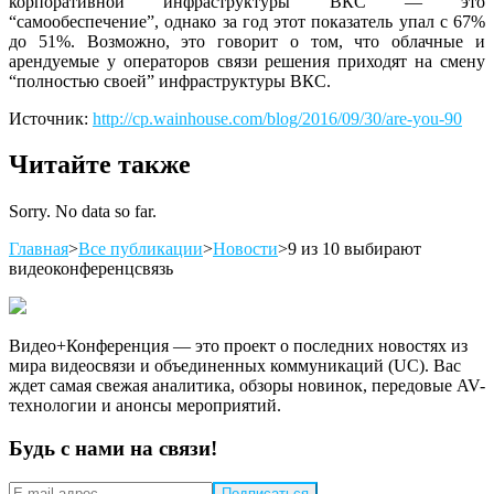
корпоративной инфраструктуры ВКС — это
“самообеспечение”, однако за год этот показатель упал с 67%
до 51%. Возможно, это говорит о том, что облачные и
арендуемые у операторов связи решения приходят на смену
“полностью своей” инфраструктуры ВКС.
Источник:
http://cp.wainhouse.com/blog/2016/09/30/are-you-90
Читайте также
Sorry. No data so far.
Главная
>
Все публикации
>
Новости
>
9 из 10 выбирают
видеоконференцсвязь
Видео+Конференция — это проект о последних новостях из
мира видеосвязи и объединенных коммуникаций (UC). Вас
ждет самая свежая аналитика, обзоры новинок, передовые AV-
технологии и анонсы мероприятий.
Будь с нами на связи!