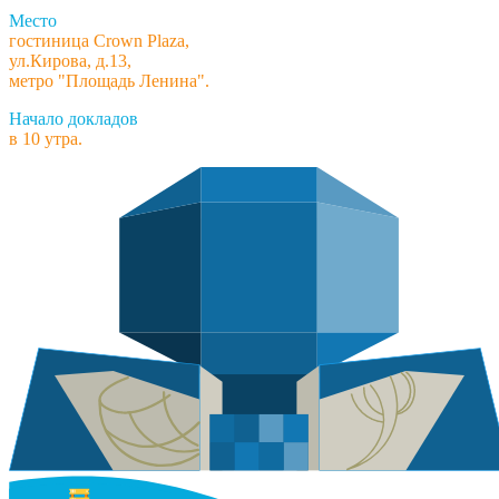
Место
гостиница Crown Plaza,
ул.Кирова, д.13,
метро "Площадь Ленина".
Начало докладов
в 10 утра.