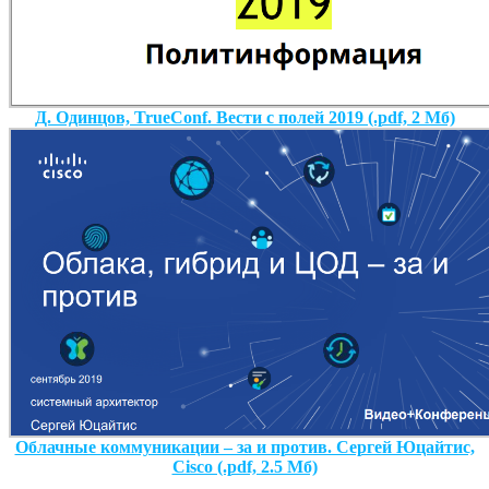
Д. Одинцов, TrueConf. Вести с полей 2019 (.pdf, 2 Мб)
Облачные коммуникации – за и против. Сергей Юцайтис,
Cisco (.pdf, 2.5 Мб)